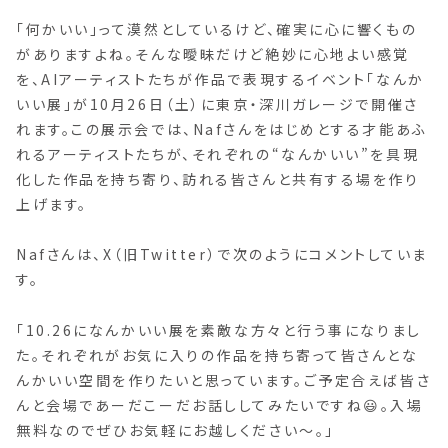
「何かいい」って漠然としているけど、確実に心に響くもの
がありますよね。そんな曖昧だけど絶妙に心地よい感覚
を、AIアーティストたちが作品で表現するイベント「なんか
いい展」が10月26日（土）に東京・深川ガレージで開催さ
れます。この展示会では、Nafさんをはじめとする才能あふ
れるアーティストたちが、それぞれの“なんかいい”を具現
化した作品を持ち寄り、訪れる皆さんと共有する場を作り
上げます。
Nafさんは、X（旧Twitter）で次のようにコメントしていま
す。
「10.26になんかいい展を素敵な方々と行う事になりまし
た。それぞれがお気に入りの作品を持ち寄って皆さんとな
んかいい空間を作りたいと思っています。ご予定合えば皆さ
んと会場であーだこーだお話ししてみたいですね😃。入場
無料なのでぜひお気軽にお越しください〜。」