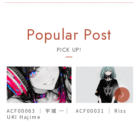
PICK UP!
ACF00063 ｜ 宇城 一｜
ACF00031 ｜ Riss
UKI Hajime