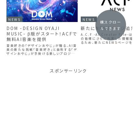
NEWS
NEWS
横スクロー
DOM -DESIGN OYAJI
新たにNEWSページ追加
ルできます
MUSIC- β版がスタート！ACFで
A.C.F -AI Creator File-
無料AI音楽を提供
の皆様にさらに充実した情報提
るため、新たにNEWSページを開
音楽好きの「デザインおやじ」が贈る、AI音
た。新たな情報源としてのNEW
楽の新たな挑戦「音楽好き」と自称する「デ
特徴1. 気になるニュースの共有A
ザインおやじ」が手掛ける新しいプロジェ
NEWSページでは、...
クト、DOM -DESIGN OYAJI MUSIC- β
版をA.C.F -AI Creator File-内でスタ
ート...
スポンサーリンク