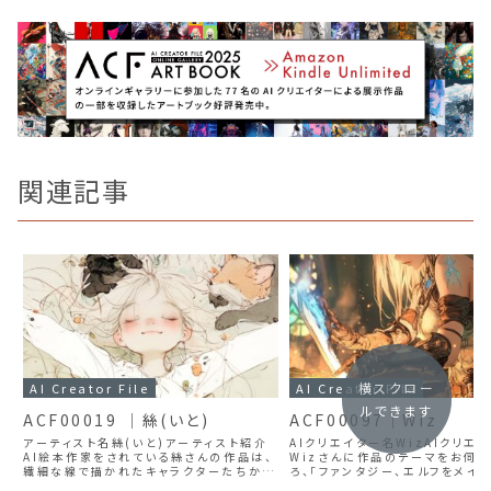
関連記事
横スクロー
AI Creator File
AI Creator File
ルできます
ACF00019 ｜絲(いと)
ACF00097｜Wiz
アーティスト名絲(いと)アーティスト紹介
AIクリエイター名WizAIクリエ
AI絵本作家をされている絲さんの作品は、
Wizさんに作品のテーマをお伺い
繊細な線で描かれたキャラクターたちから
ろ、「ファンタジー、エルフをメイ
優しさが自然とにじみ出てくるような温か
現実的な美しさやかっこよさを表