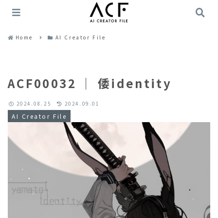
Home
AI Creator File
ACF00032 ｜ 倭identity
2024.08.25
2024.09.01
AI Creator File