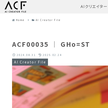
AIクリエイター
Home
AI Creator File
ACF00035 ｜ GHo=ST
2024.08.31
2025.02.24
AI Creator File