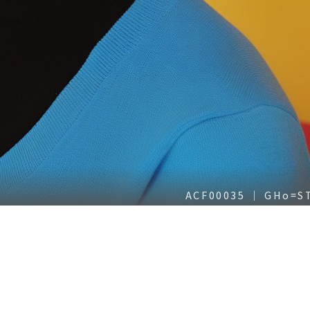
ACF00035 ｜ GHo=S