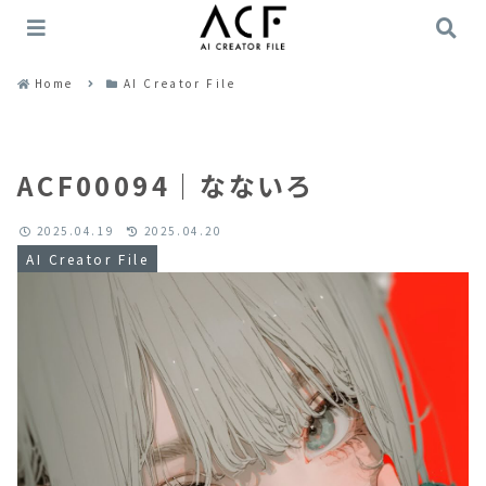
Home
AI Creator File
ACF00094｜なないろ
2025.04.19
2025.04.20
AI Creator File