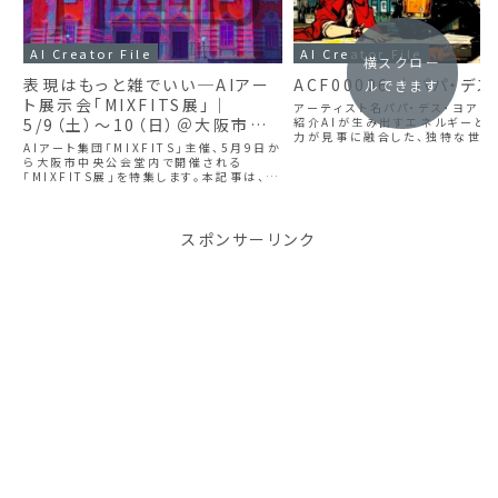
AI Creator File
AI Creator File
横スクロー
表現はもっと雑でいい─AIアー
ACF00006 ｜パパ・デス
ルできます
ト展示会「MIXFITS展」｜
アーティスト名パパ・デス・ヨアー
5/9（土）〜10（日）＠大阪市中
紹介AIが生み出すエネルギーと
力が見事に融合した、独特な世界
央公会堂内
AIアート集団「MIXFITS」主催、5月9日か
パパ・デス・ヨさんの作品。その中
ら大阪市中央公会堂内で開催される
注目したのが、童話のキャラクタ
「MIXFITS展」を特集します。本記事は、イ
んとオオカミをテーマにしたポッ
ベント情報を網羅する案内ではありませ
ーのシ...
ん。主催・千代と梅さんへのインタビューを
軸に、「なぜいま、この集団が、この展示を
立ち上げるのか」という問いを掘り下げ、そ
スポンサーリンク
こにある思考の筋道や拭いきれない違和
感、そして表現への態度を読み解いていき
ます。