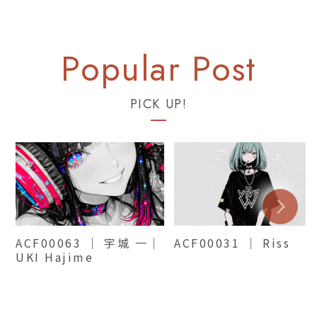
PICK UP!
ACF00063 ｜ 宇城 一｜
ACF00031 ｜ Riss
UKI Hajime