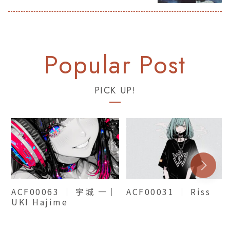
PICK UP!
ACF00063 ｜ 宇城 一｜
ACF00031 ｜ Riss
UKI Hajime