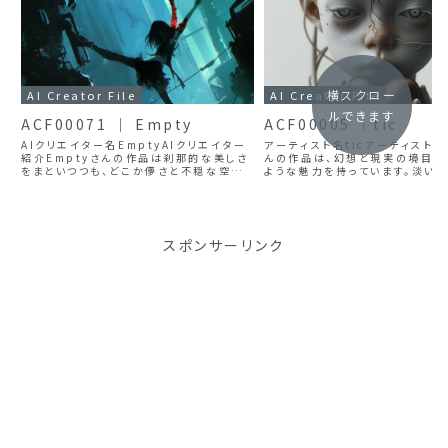
横スクロー
AI Creator File
AI Creator File
ルできます
ACF00071 ｜ Empty
ACF00005 ｜tic
AIクリエイター名EmptyAIクリエイター
アーティスト名ticアーティスト紹
紹介Emptyさんの作品は刹那的な美しさ
んの作品は、幻想と現実の境目に
をまといつつも、どこか儚さと不穏な空気
ような魅力を持っています。淡い
を漂わせています。その不完全さが見る者
なディテールが融合し、視覚的な
の心に静かに染み入り、一見シンプルに見
い感情を見事に奏でています。ミ
えるその一枚一枚の中に、隠された物語や
な雰囲気を漂わせ、まるで秘密の
深い...
て...
スポンサーリンク