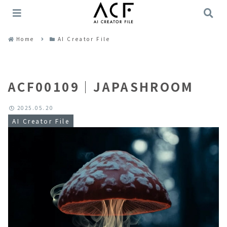
Home
AI Creator File
ACF00109｜JAPASHROOM
2025.05.20
AI Creator File