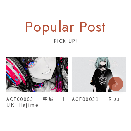
PICK UP!
ACF00063 ｜ 宇城 一｜
ACF00031 ｜ Riss
UKI Hajime