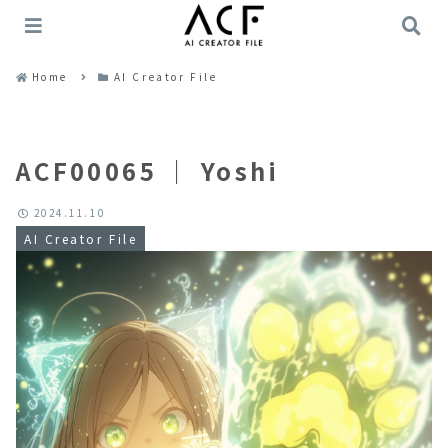
Home
AI Creator File
ACF00065 ｜ Yoshi
2024.11.10
AI Creator File