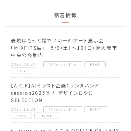
新着情報
表現はもっと雑でいい─AIアート展示会
「MIXFITS展」｜5/9（土）〜10（日）＠大阪市
中央公会堂内
2026.01.24
AI Creator File
NEWS
PIC UP!
【A.C.F】AIイラスト企画：サンタバンド
session2025🎅🎸 デザインおやじ
SELECTION
2025.12.21
AI Creator File
EVENT
NEWS
PIC UP!
niji・journey × A.C.F ONLINE GALLERY