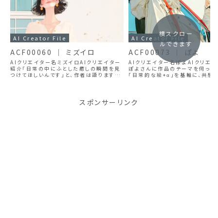
横スクロー
AI Creator File
AI Creator File
ルできます
ACF00060 ｜ ミズイロ
ACF00073 ｜ ぽよ
AIクリエイター名ミズイロAIクリエイター
AIクリエイター名ぽよAIクリエ
紹介「日常の中にふとした癒しの瞬間を見
ぽよさんに作品のテーマを伺った
つけてほしいんです」と、作者は語ります。そ
「日常的な絵+α」を基軸に、共感
の言葉の通り、この作品たちは日常の慌た
ュエーションや言葉遊びを通じて
だしさの中で感じる「癒し」や「穏やかさ」を
のない情景を生み出すことを目指
繊細に表現しています。カラフルで柔ら
とのことでした。シンプルな事柄
か...
ひ...
スポンサーリンク